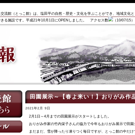
里交流館（とっこ館）は、塩田平の自然・歴史・文化を学ぶことができ、地域文化と
きる施設です。平成21年10月1日にOPENしました。 アクセス数
（10/07/15）
田園展示～【春よ来い！】おりがみ作
2021年2月 9日
2月1日～4月までの田園展示がスタートしました。
おりがみ作家の竹内栄子さんの協力で今年もおりがみ展示で田園
まだまだ、雪が降ったり凍りつく毎日ですが、とっこ館の中だけ