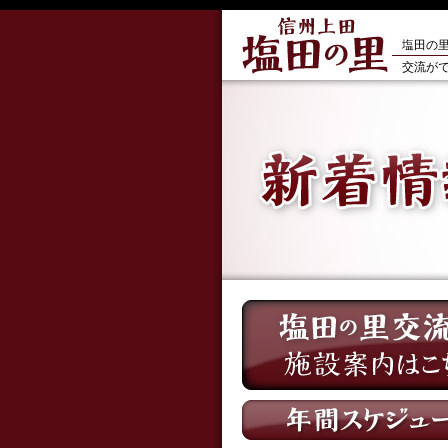
塩田の
交流がで